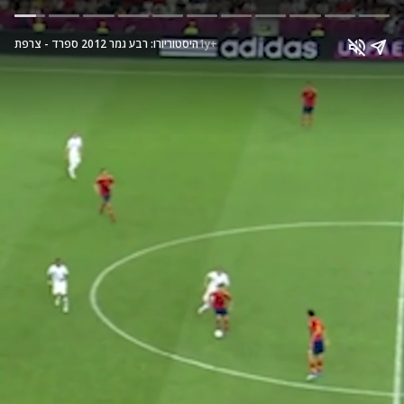
1y+
היסטוריורו: רבע גמר 2012 ספרד - צרפת